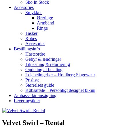
Sko In Stock
Accesories
Smykker
Øreringe
Armbånd
Ringe
Tasker
Robes
Accesories
Bestillingsinfo
Hasteordre
Gebyr & ændringer
Tilpasning & returnering
Opdeling af betaling
Lejebetingelser – Houlberg Stagewear
Prisliste
Størrelses guide
Købsaftale – Personligt designet bikini
Ambassadør ansøgning
Leveringstider
Velvet Swirl – Rental