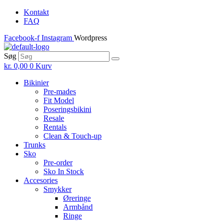
Skip
Kontakt
to
FAQ
the
Facebook-f
Instagram
Wordpress
content
Søg
kr.
0,00
0
Kurv
Bikinier
Pre-mades
Fit Model
Poseringsbikini
Resale
Rentals
Clean & Touch-up
Trunks
Sko
Pre-order
Sko In Stock
Accesories
Smykker
Øreringe
Armbånd
Ringe