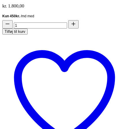
kr.
1.800,00
Velvet
Swirl
Tilføj til kurv
-
Rental
antal