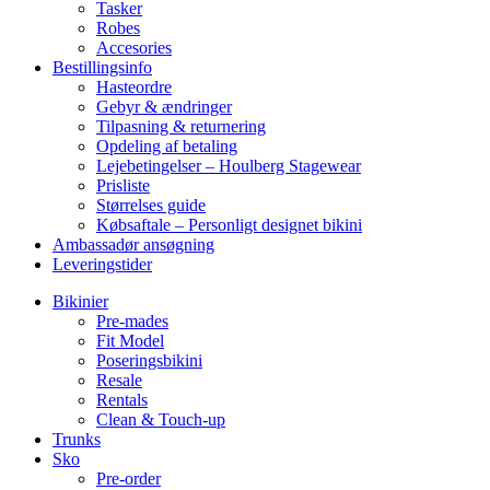
Tasker
Robes
Accesories
Bestillingsinfo
Hasteordre
Gebyr & ændringer
Tilpasning & returnering
Opdeling af betaling
Lejebetingelser – Houlberg Stagewear
Prisliste
Størrelses guide
Købsaftale – Personligt designet bikini
Ambassadør ansøgning
Leveringstider
Bikinier
Pre-mades
Fit Model
Poseringsbikini
Resale
Rentals
Clean & Touch-up
Trunks
Sko
Pre-order