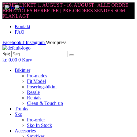
FERIELUKKET 1. AUGUST - 16. AUGUST | ALLE ORDRE
BEHANDLES HEREFTER | PRE-ORDERS SENDES SOM
PLANLAGT
Skip
Kontakt
to
FAQ
the
content
Facebook-f
Instagram
Wordpress
Søg
kr.
0,00
0
Kurv
Bikinier
Pre-mades
Fit Model
Poseringsbikini
Resale
Rentals
Clean & Touch-up
Trunks
Sko
Pre-order
Sko In Stock
Accesories
Smykker