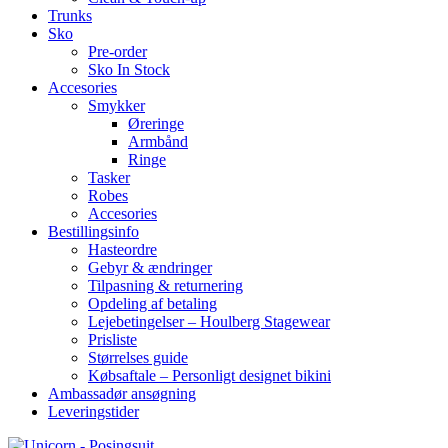
Trunks
Sko
Pre-order
Sko In Stock
Accesories
Smykker
Øreringe
Armbånd
Ringe
Tasker
Robes
Accesories
Bestillingsinfo
Hasteordre
Gebyr & ændringer
Tilpasning & returnering
Opdeling af betaling
Lejebetingelser – Houlberg Stagewear
Prisliste
Størrelses guide
Købsaftale – Personligt designet bikini
Ambassadør ansøgning
Leveringstider