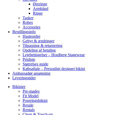
Øreringe
Armbånd
Ringe
Tasker
Robes
Accesories
Bestillingsinfo
Hasteordre
Gebyr & ændringer
Tilpasning & returnering
Opdeling af betaling
Lejebetingelser – Houlberg Stagewear
Prisliste
Størrelses guide
Købsaftale – Personligt designet bikini
Ambassadør ansøgning
Leveringstider
Bikinier
Pre-mades
Fit Model
Poseringsbikini
Resale
Rentals
Clean & Touch-up