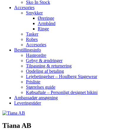
Sko In Stock
Accesories
Smykker
Øreringe
Armbånd
Ringe
Tasker
Robes
Accesories
Bestillingsinfo
Hasteordre
Gebyr & ændringer
Tilpasning & returnering
Opdeling af betaling
Lejebetingelser – Houlberg Stagewear
Prisliste
Størrelses guide
Købsaftale – Personligt designet bikini
Ambassadør ansøgning
Leveringstider
Tiana AB