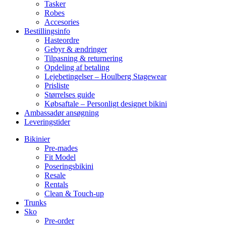
Tasker
Robes
Accesories
Bestillingsinfo
Hasteordre
Gebyr & ændringer
Tilpasning & returnering
Opdeling af betaling
Lejebetingelser – Houlberg Stagewear
Prisliste
Størrelses guide
Købsaftale – Personligt designet bikini
Ambassadør ansøgning
Leveringstider
Bikinier
Pre-mades
Fit Model
Poseringsbikini
Resale
Rentals
Clean & Touch-up
Trunks
Sko
Pre-order