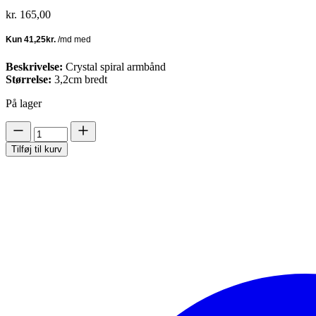
kr.
165,00
Beskrivelse:
Crystal spiral armbånd
Størrelse:
3,2cm bredt
På lager
Tiana
AB
Tilføj til kurv
antal