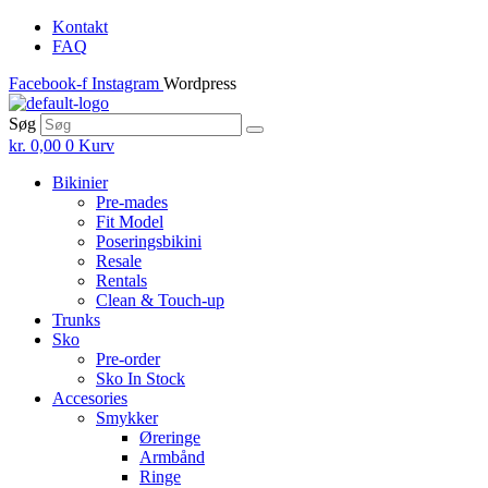
Skip
Kontakt
to
FAQ
the
Facebook-f
Instagram
Wordpress
content
Søg
kr.
0,00
0
Kurv
Bikinier
Pre-mades
Fit Model
Poseringsbikini
Resale
Rentals
Clean & Touch-up
Trunks
Sko
Pre-order
Sko In Stock
Accesories
Smykker
Øreringe
Armbånd
Ringe