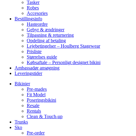
Tasker
Robes
Accesories
Bestillingsinfo
Hasteordre
Gebyr & ændringer
Tilpasning & returnering
Opdeling af betaling
Lejebetingelser – Houlberg Stagewear
Prisliste
Størrelses guide
Købsaftale – Personligt designet bikini
Ambassadør ansøgning
Leveringstider
Bikinier
Pre-mades
Fit Model
Poseringsbikini
Resale
Rentals
Clean & Touch-up
Trunks
Sko
Pre-order