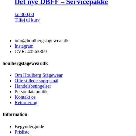
Det nye DBFF – Servicepakke
kr.
300,00
Tilføj til kurv
info@houlbergstagewear.dk
Instagram
CVR: 40563369
houlbergstagewear.dk
Om Houlberg Stagewear
Ofte stillede spørgsmål
Handelsbetingelser
Persondatapolitik
Kontakt os
Returnering
Information
Begynderguide
Prisliste