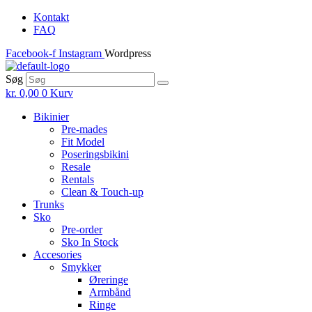
Skip
Kontakt
to
FAQ
the
Facebook-f
Instagram
Wordpress
content
Søg
kr.
0,00
0
Kurv
Bikinier
Pre-mades
Fit Model
Poseringsbikini
Resale
Rentals
Clean & Touch-up
Trunks
Sko
Pre-order
Sko In Stock
Accesories
Smykker
Øreringe
Armbånd
Ringe