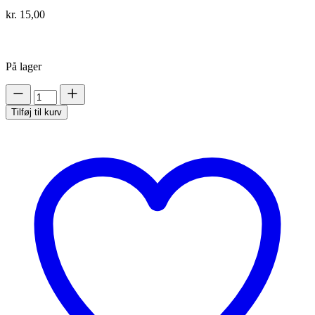
kr.
15,00
På lager
Standing
Urinals
Tilføj til kurv
-
1stk
antal