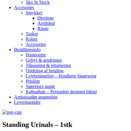
Sko In Stock
Accesories
Smykker
Øreringe
Armbånd
Ringe
Tasker
Robes
Accesories
Bestillingsinfo
Hasteordre
Gebyr & ændringer
Tilpasning & returnering
Opdeling af betaling
Lejebetingelser – Houlberg Stagewear
Prisliste
Størrelses guide
Købsaftale – Personligt designet bikini
Ambassadør ansøgning
Leveringstider
Standing Urinals – 1stk