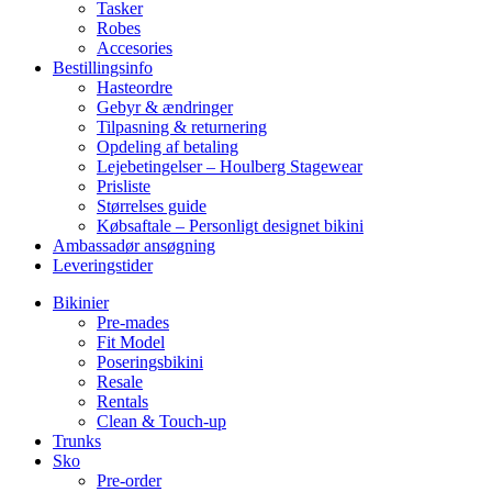
Tasker
Robes
Accesories
Bestillingsinfo
Hasteordre
Gebyr & ændringer
Tilpasning & returnering
Opdeling af betaling
Lejebetingelser – Houlberg Stagewear
Prisliste
Størrelses guide
Købsaftale – Personligt designet bikini
Ambassadør ansøgning
Leveringstider
Bikinier
Pre-mades
Fit Model
Poseringsbikini
Resale
Rentals
Clean & Touch-up
Trunks
Sko
Pre-order