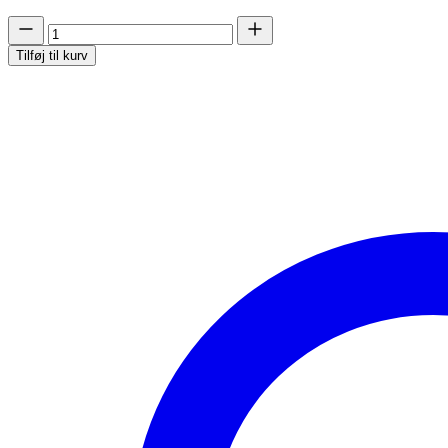
Custom
made
Tilføj til kurv
-
Posingsuit
antal