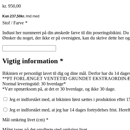
kr.
950,00
Stof / Farve
*
Indtast her nummeret på din ønskede farve til din poseringsbikini. Du 
Ønsker du noget, der ikke er på oversigten, kan du skrive dette her o
Vigtig information
*
Bikinien er personligt lavet til dig og dine mål. Derfor har du 14 dages
**PT FORLÆNGET VENTETID GRUNDET EKSTRAORDINÆRT TRAVLHED.
Normal leveringstid: 30 hverdage*
*Vær opmærksom på, at det er 30 hverdage, og ikke 30 dage.
Jeg er indforstået med, at bikinien først sættes i produktion eft
Jeg er indforstået med, at jeg har 14 dages fortrydelses frist. Hereft
Mål omkring livet (cm)
*
Målet tages på det smalleste sted omkring livet