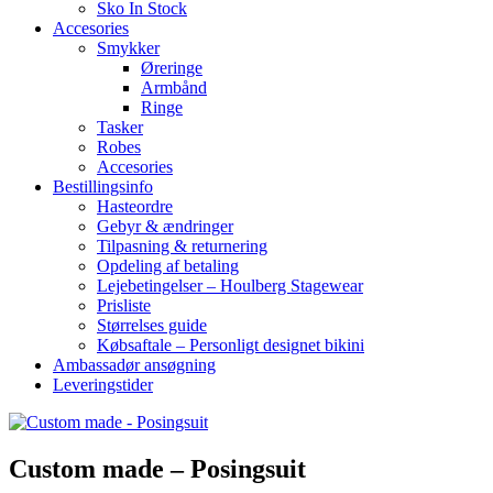
Sko In Stock
Accesories
Smykker
Øreringe
Armbånd
Ringe
Tasker
Robes
Accesories
Bestillingsinfo
Hasteordre
Gebyr & ændringer
Tilpasning & returnering
Opdeling af betaling
Lejebetingelser – Houlberg Stagewear
Prisliste
Størrelses guide
Købsaftale – Personligt designet bikini
Ambassadør ansøgning
Leveringstider
Custom made – Posingsuit