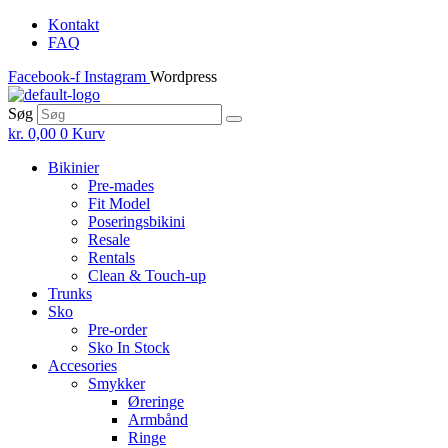
Skip
Kontakt
to
FAQ
the
Facebook-f
Instagram
Wordpress
content
Søg
kr.
0,00
0
Kurv
Bikinier
Pre-mades
Fit Model
Poseringsbikini
Resale
Rentals
Clean & Touch-up
Trunks
Sko
Pre-order
Sko In Stock
Accesories
Smykker
Øreringe
Armbånd
Ringe