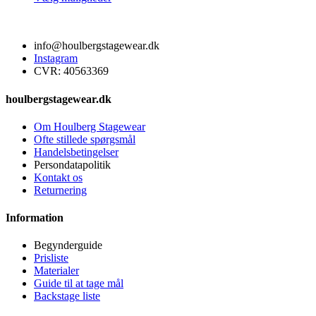
vælges
vare
på
har
varesiden
flere
info@houlbergstagewear.dk
varianter.
Instagram
Mulighederne
CVR: 40563369
kan
vælges
på
houlbergstagewear.dk
varesiden
Om Houlberg Stagewear
Ofte stillede spørgsmål
Handelsbetingelser
Persondatapolitik
Kontakt os
Returnering
Information
Begynderguide
Prisliste
Materialer
Guide til at tage mål
Backstage liste