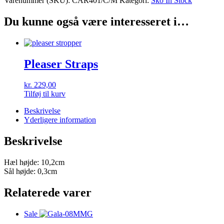
Varenummer (SKU):
CAR401/C/M
Kategori:
Sko In Stock
Du kunne også være interesseret i…
Pleaser Straps
kr.
229,00
Tilføj til kurv
Beskrivelse
Yderligere information
Beskrivelse
Hæl højde: 10,2cm
Sål højde: 0,3cm
Relaterede varer
Sale