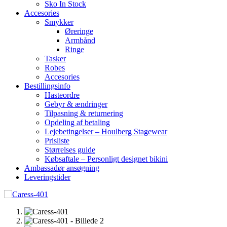
Sko In Stock
Accesories
Smykker
Øreringe
Armbånd
Ringe
Tasker
Robes
Accesories
Bestillingsinfo
Hasteordre
Gebyr & ændringer
Tilpasning & returnering
Opdeling af betaling
Lejebetingelser – Houlberg Stagewear
Prisliste
Størrelses guide
Købsaftale – Personligt designet bikini
Ambassadør ansøgning
Leveringstider