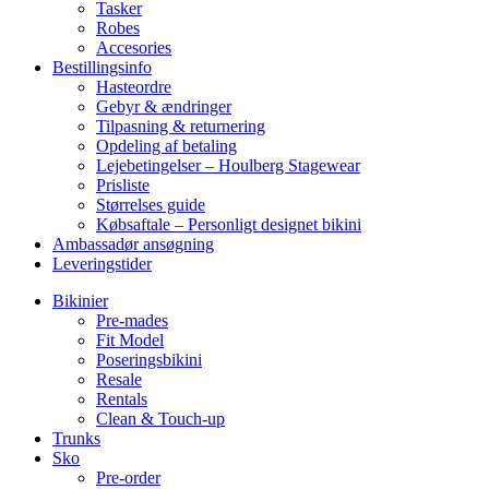
Tasker
Robes
Accesories
Bestillingsinfo
Hasteordre
Gebyr & ændringer
Tilpasning & returnering
Opdeling af betaling
Lejebetingelser – Houlberg Stagewear
Prisliste
Størrelses guide
Købsaftale – Personligt designet bikini
Ambassadør ansøgning
Leveringstider
Bikinier
Pre-mades
Fit Model
Poseringsbikini
Resale
Rentals
Clean & Touch-up
Trunks
Sko
Pre-order