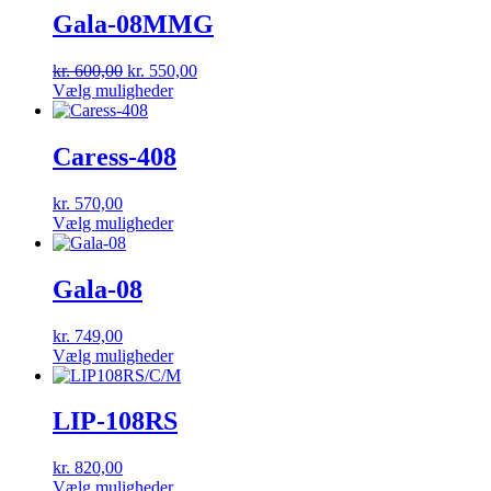
Gala-08MMG
Den
Den
kr.
600,00
kr.
550,00
oprindelige
Dette
aktuelle
Vælg muligheder
pris
vare
pris
var:
har
er:
kr. 600,00.
flere
kr. 550,00.
Caress-408
varianter.
Mulighederne
kr.
570,00
kan
Dette
Vælg muligheder
vælges
vare
på
har
varesiden
flere
Gala-08
varianter.
Mulighederne
kr.
749,00
kan
Dette
Vælg muligheder
vælges
vare
på
har
varesiden
flere
LIP-108RS
varianter.
Mulighederne
kr.
820,00
kan
Dette
Vælg muligheder