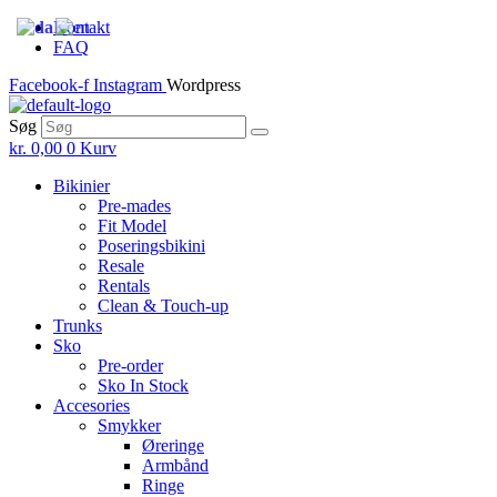
Skip
Kontakt
to
FAQ
the
Facebook-f
Instagram
Wordpress
content
Søg
kr.
0,00
0
Kurv
Bikinier
Pre-mades
Fit Model
Poseringsbikini
Resale
Rentals
Clean & Touch-up
Trunks
Sko
Pre-order
Sko In Stock
Accesories
Smykker
Øreringe
Armbånd
Ringe