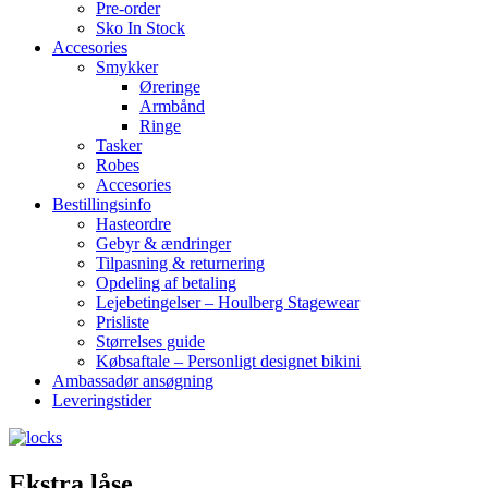
Pre-order
Sko In Stock
Accesories
Smykker
Øreringe
Armbånd
Ringe
Tasker
Robes
Accesories
Bestillingsinfo
Hasteordre
Gebyr & ændringer
Tilpasning & returnering
Opdeling af betaling
Lejebetingelser – Houlberg Stagewear
Prisliste
Størrelses guide
Købsaftale – Personligt designet bikini
Ambassadør ansøgning
Leveringstider
Ekstra låse