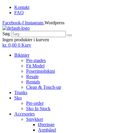
Skip
Kontakt
to
FAQ
the
Facebook-f
Instagram
Wordpress
content
Søg
Ingen produkter i kurven
kr.
0,00
0
Kurv
Bikinier
Pre-mades
Fit Model
Poseringsbikini
Resale
Rentals
Clean & Touch-up
Trunks
Sko
Pre-order
Sko In Stock
Accesories
Smykker
Øreringe
Armbånd