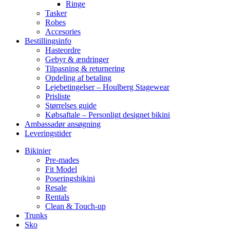
Ringe
Tasker
Robes
Accesories
Bestillingsinfo
Hasteordre
Gebyr & ændringer
Tilpasning & returnering
Opdeling af betaling
Lejebetingelser – Houlberg Stagewear
Prisliste
Størrelses guide
Købsaftale – Personligt designet bikini
Ambassadør ansøgning
Leveringstider
Bikinier
Pre-mades
Fit Model
Poseringsbikini
Resale
Rentals
Clean & Touch-up
Trunks
Sko