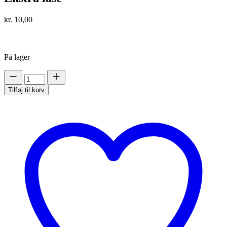
kr.
10,00
På lager
Ekstra
låse
Tilføj til kurv
antal