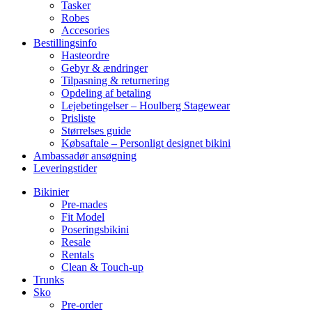
Tasker
Robes
Accesories
Bestillingsinfo
Hasteordre
Gebyr & ændringer
Tilpasning & returnering
Opdeling af betaling
Lejebetingelser – Houlberg Stagewear
Prisliste
Størrelses guide
Købsaftale – Personligt designet bikini
Ambassadør ansøgning
Leveringstider
Bikinier
Pre-mades
Fit Model
Poseringsbikini
Resale
Rentals
Clean & Touch-up
Trunks
Sko
Pre-order