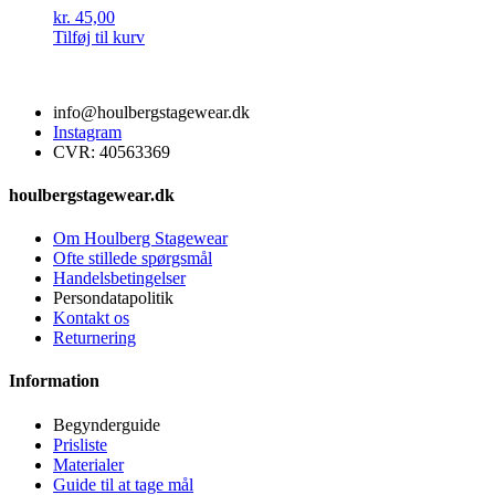
kr.
45,00
Tilføj til kurv
info@houlbergstagewear.dk
Instagram
CVR: 40563369
houlbergstagewear.dk
Om Houlberg Stagewear
Ofte stillede spørgsmål
Handelsbetingelser
Persondatapolitik
Kontakt os
Returnering
Information
Begynderguide
Prisliste
Materialer
Guide til at tage mål