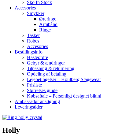
Sko In Stock
Accesories
Smykker
Øreringe
Armbånd
Ringe
Tasker
Robes
Accesories
Bestillingsinfo
Hasteordre
Gebyr & ændringer
Tilpasning & returnering
Opdeling af betaling
Lejebetingelser – Houlberg Stagewear
Prisliste
Størrelses guide
Købsaftale – Personligt designet bikini
Ambassadør ansøgning
Leveringstider
Holly