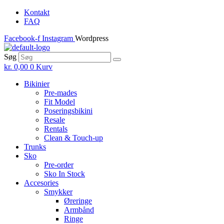
Skip
Kontakt
to
FAQ
the
Facebook-f
Instagram
Wordpress
content
Søg
kr.
0,00
0
Kurv
Bikinier
Pre-mades
Fit Model
Poseringsbikini
Resale
Rentals
Clean & Touch-up
Trunks
Sko
Pre-order
Sko In Stock
Accesories
Smykker
Øreringe
Armbånd
Ringe