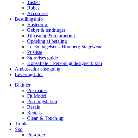
Tasker
Robes
Accesories
Bestillingsinfo
Hasteordre
Gebyr & ændringer
Tilpasning & returnering
Opdeling af betaling
Lejebetingelser – Houlberg Stagewear
Prisliste
Størrelses guide
Købsaftale – Personligt designet bikini
Ambassadør ansøgning
Leveringstider
Bikinier
Pre-mades
Fit Model
Poseringsbikini
Resale
Rentals
Clean & Touch-up
Trunks
Sko
Pre-order