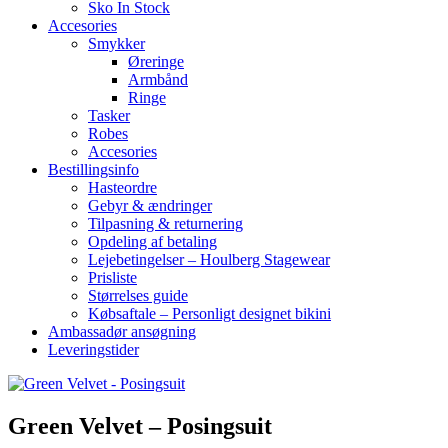
Sko In Stock
Accesories
Smykker
Øreringe
Armbånd
Ringe
Tasker
Robes
Accesories
Bestillingsinfo
Hasteordre
Gebyr & ændringer
Tilpasning & returnering
Opdeling af betaling
Lejebetingelser – Houlberg Stagewear
Prisliste
Størrelses guide
Købsaftale – Personligt designet bikini
Ambassadør ansøgning
Leveringstider
Green Velvet – Posingsuit