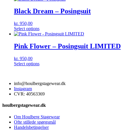
Black Dream – Posingsuit
kr.
950,00
Select options
Pink Flower – Posingsuit LIMITED
kr.
950,00
Select options
info@houlbergstagewear.dk
Instagram
CVR: 40563369
houlbergstagewear.dk
Om Houlberg Stagewear
Ofte stillede spørgsmål
Handelsbetingelser