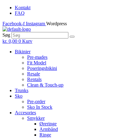
Skip
Kontakt
to
FAQ
the
Facebook-f
Instagram
Wordpress
content
Søg
kr.
0,00
0
Kurv
Bikinier
Pre-mades
Fit Model
Poseringsbikini
Resale
Rentals
Clean & Touch-up
Trunks
Sko
Pre-order
Sko In Stock
Accesories
Smykker
Øreringe
Armbånd
Ringe