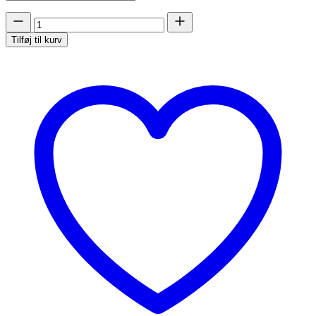
Green
Velvet
Tilføj til kurv
-
Posingsuit
antal