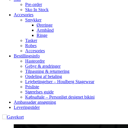
Pre-order
Sko In Stock
Accesories
Smykker
Øreringe
Armbånd
Ringe
Tasker
Robes
Accesories
Bestillingsinfo
Hasteordre
Gebyr & ændringer
Tilpasning & returnering
Opdeling af betaling
Lejebetingelser – Houlberg Stagewear
Prisliste
Størrelses guide
Købsaftale – Personligt designet bikini
Ambassadør ansøgning
Leveringstider