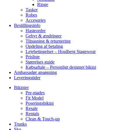
Ringe
Tasker
Robes
Accesories
Bestillingsinfo
Hasteordre
Gebyr & ændringer
Tilpasning & returnering
Opdeling af betaling
Lejebetingelser – Houlberg Stagewear
Prisliste
Størrelses guide
Købsaftale – Personligt designet bikini
Ambassadør ansøgning
Leveringstider
Bikinier
Pre-mades
Fit Model
Poseringsbikini
Resale
Rentals
Clean & Touch-up
Trunks
Sko