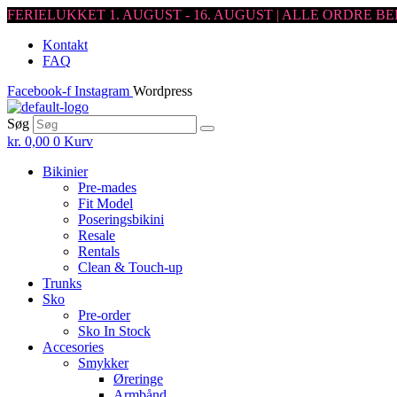
FERIELUKKET 1. AUGUST - 16. AUGUST | ALLE ORDRE
Skip
Kontakt
to
FAQ
the
content
Facebook-f
Instagram
Wordpress
Søg
kr.
0,00
0
Kurv
Bikinier
Pre-mades
Fit Model
Poseringsbikini
Resale
Rentals
Clean & Touch-up
Trunks
Sko
Pre-order
Sko In Stock
Accesories
Smykker
Øreringe
Armbånd