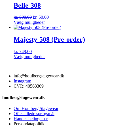
flere
Belle-308
varianter.
Mulighederne
Den
Den
kr.
500,00
kr.
50,00
kan
oprindelige
Dette
aktuelle
Vælg muligheder
vælges
pris
vare
pris
på
var:
har
er:
varesiden
kr. 500,00.
flere
kr. 50,00.
Majesty-508 (Pre-order)
varianter.
Mulighederne
kr.
749,00
kan
Dette
Vælg muligheder
vælges
vare
på
har
varesiden
flere
info@houlbergstagewear.dk
varianter.
Instagram
Mulighederne
CVR: 40563369
kan
vælges
på
houlbergstagewear.dk
varesiden
Om Houlberg Stagewear
Ofte stillede spørgsmål
Handelsbetingelser
Persondatapolitik