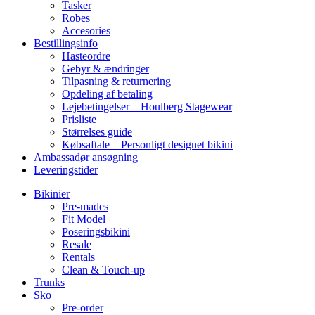
Tasker
Robes
Accesories
Bestillingsinfo
Hasteordre
Gebyr & ændringer
Tilpasning & returnering
Opdeling af betaling
Lejebetingelser – Houlberg Stagewear
Prisliste
Størrelses guide
Købsaftale – Personligt designet bikini
Ambassadør ansøgning
Leveringstider
Bikinier
Pre-mades
Fit Model
Poseringsbikini
Resale
Rentals
Clean & Touch-up
Trunks
Sko
Pre-order