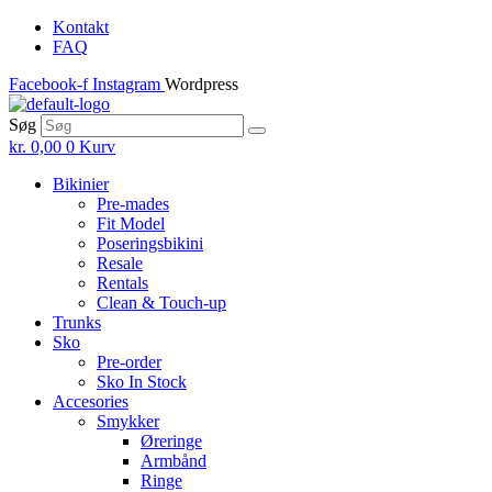
Skip
Kontakt
to
FAQ
the
Facebook-f
Instagram
Wordpress
content
Søg
kr.
0,00
0
Kurv
Bikinier
Pre-mades
Fit Model
Poseringsbikini
Resale
Rentals
Clean & Touch-up
Trunks
Sko
Pre-order
Sko In Stock
Accesories
Smykker
Øreringe
Armbånd
Ringe