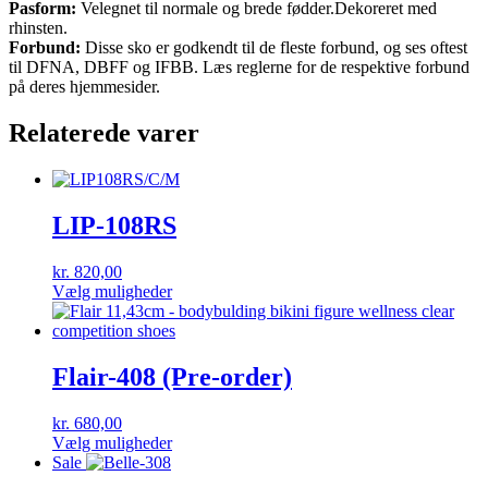
Pasform:
Velegnet til normale og brede fødder.Dekoreret med
rhinsten.
Forbund:
Disse sko er godkendt til de fleste forbund, og ses oftest
til DFNA, DBFF og IFBB. Læs reglerne for de respektive forbund
på deres hjemmesider.
Relaterede varer
LIP-108RS
kr.
820,00
Dette
Vælg muligheder
vare
har
flere
varianter.
Flair-408 (Pre-order)
Mulighederne
kan
kr.
680,00
vælges
Dette
Vælg muligheder
på
vare
Sale
varesiden
har