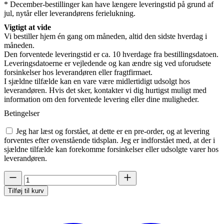
* December-bestillinger kan have længere leveringstid på grund af
jul, nytår eller leverandørens ferielukning.
Vigtigt at vide
Vi bestiller hjem én gang om måneden, altid den sidste hverdag i
måneden.
Den forventede leveringstid er ca. 10 hverdage fra bestillingsdatoen.
Leveringsdatoerne er vejledende og kan ændre sig ved uforudsete
forsinkelser hos leverandøren eller fragtfirmaet.
I sjældne tilfælde kan en vare være midlertidigt udsolgt hos
leverandøren. Hvis det sker, kontakter vi dig hurtigst muligt med
information om den forventede levering eller dine muligheder.
Betingelser
Jeg har læst og forstået, at dette er en pre-order, og at levering
forventes efter ovenstående tidsplan. Jeg er indforstået med, at der i
sjældne tilfælde kan forekomme forsinkelser eller udsolgte varer hos
leverandøren.
Gala-
01DSP
Tilføj til kurv
(Pre-
order)
antal