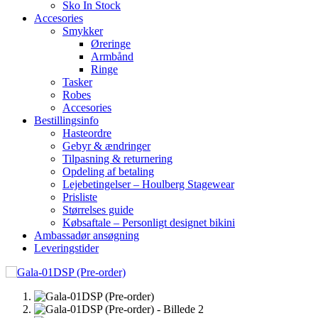
Sko In Stock
Accesories
Smykker
Øreringe
Armbånd
Ringe
Tasker
Robes
Accesories
Bestillingsinfo
Hasteordre
Gebyr & ændringer
Tilpasning & returnering
Opdeling af betaling
Lejebetingelser – Houlberg Stagewear
Prisliste
Størrelses guide
Købsaftale – Personligt designet bikini
Ambassadør ansøgning
Leveringstider