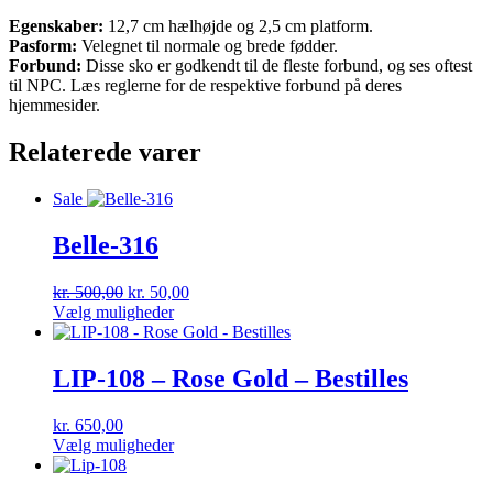
Egenskaber:
12,7 cm hælhøjde og 2,5 cm platform.
Pasform:
Velegnet til normale og brede fødder.
Forbund:
Disse sko er godkendt til de fleste forbund, og ses oftest
til NPC. Læs reglerne for de respektive forbund på deres
hjemmesider.
Relaterede varer
Sale
Belle-316
Den
Den
kr.
500,00
kr.
50,00
oprindelige
Dette
aktuelle
Vælg muligheder
pris
vare
pris
var:
har
er:
kr. 500,00.
flere
kr. 50,00.
LIP-108 – Rose Gold – Bestilles
varianter.
Mulighederne
kr.
650,00
kan
Dette
Vælg muligheder
vælges
vare
på
har
varesiden