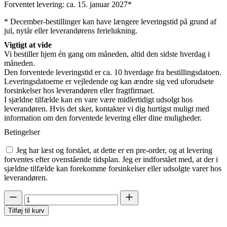
Forventet levering: ca. 15. januar 2027*
* December-bestillinger kan have længere leveringstid på grund af
jul, nytår eller leverandørens ferielukning.
Vigtigt at vide
Vi bestiller hjem én gang om måneden, altid den sidste hverdag i
måneden.
Den forventede leveringstid er ca. 10 hverdage fra bestillingsdatoen.
Leveringsdatoerne er vejledende og kan ændre sig ved uforudsete
forsinkelser hos leverandøren eller fragtfirmaet.
I sjældne tilfælde kan en vare være midlertidigt udsolgt hos
leverandøren. Hvis det sker, kontakter vi dig hurtigst muligt med
information om den forventede levering eller dine muligheder.
Betingelser
Jeg har læst og forstået, at dette er en pre-order, og at levering
forventes efter ovenstående tidsplan. Jeg er indforstået med, at der i
sjældne tilfælde kan forekomme forsinkelser eller udsolgte varer hos
leverandøren.
Cocktail-
508
Tilføj til kurv
(Pre-
order)