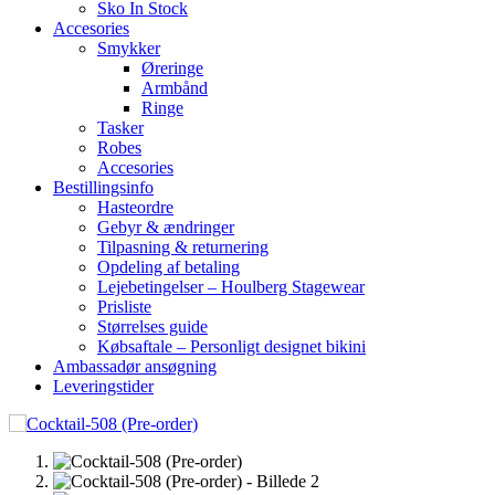
Sko In Stock
Accesories
Smykker
Øreringe
Armbånd
Ringe
Tasker
Robes
Accesories
Bestillingsinfo
Hasteordre
Gebyr & ændringer
Tilpasning & returnering
Opdeling af betaling
Lejebetingelser – Houlberg Stagewear
Prisliste
Størrelses guide
Købsaftale – Personligt designet bikini
Ambassadør ansøgning
Leveringstider