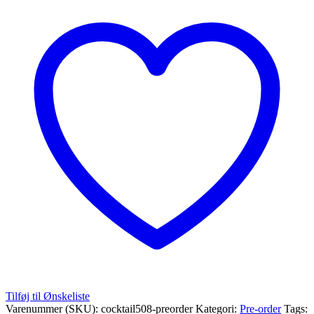
antal
Tilføj til Ønskeliste
Varenummer (SKU):
cocktail508-preorder
Kategori:
Pre-order
Tags: