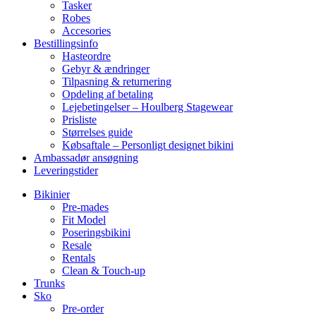
Tasker
Robes
Accesories
Bestillingsinfo
Hasteordre
Gebyr & ændringer
Tilpasning & returnering
Opdeling af betaling
Lejebetingelser – Houlberg Stagewear
Prisliste
Størrelses guide
Købsaftale – Personligt designet bikini
Ambassadør ansøgning
Leveringstider
Bikinier
Pre-mades
Fit Model
Poseringsbikini
Resale
Rentals
Clean & Touch-up
Trunks
Sko
Pre-order