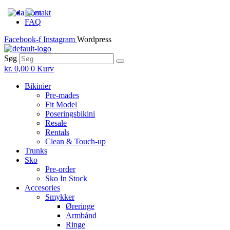
Skip
Kontakt
to
FAQ
the
Facebook-f
Instagram
Wordpress
content
Søg
kr.
0,00
0
Kurv
Bikinier
Pre-mades
Fit Model
Poseringsbikini
Resale
Rentals
Clean & Touch-up
Trunks
Sko
Pre-order
Sko In Stock
Accesories
Smykker
Øreringe
Armbånd
Ringe