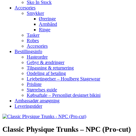
Sko In Stock
Accesories
Smykker
Øreringe
Armbånd
Ringe
Tasker
Robes
Accesories
Bestillingsinfo
Hasteordre
Gebyr & ændringer
Tilpasning & returnering
Opdeling af betaling
Lejebetingelser – Houlberg Stagewear
Prisliste
Størrelses guide
Købsaftale – Personligt designet bikini
Ambassadør ansøgning
Leveringstider
Classic Physique Trunks – NPC (Pro-cut)