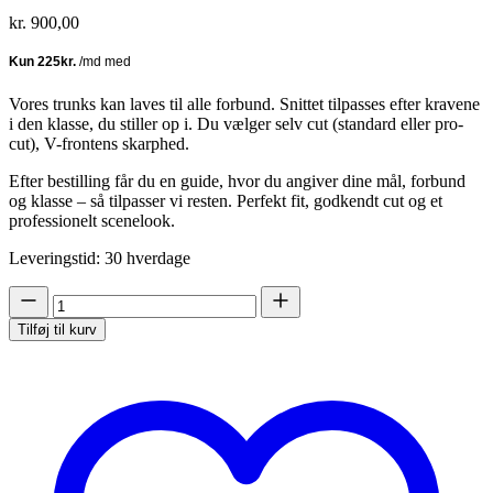
kr.
900,00
Vores trunks kan laves til alle forbund. Snittet tilpasses efter kravene
i den klasse, du stiller op i. Du vælger selv cut (standard eller pro-
cut), V-frontens skarphed.
Efter bestilling får du en guide, hvor du angiver dine mål, forbund
og klasse – så tilpasser vi resten. Perfekt fit, godkendt cut og et
professionelt scenelook.
Leveringstid: 30 hverdage
Classic
Physique
Tilføj til kurv
Trunks
-
NPC
(Pro-
cut)
antal