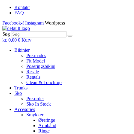
Skip
Kontakt
to
FAQ
the
Facebook-f
Instagram
Wordpress
content
Søg
kr.
0,00
0
Kurv
Bikinier
Pre-mades
Fit Model
Poseringsbikini
Resale
Rentals
Clean & Touch-up
Trunks
Sko
Pre-order
Sko In Stock
Accesories
Smykker
Øreringe
Armbånd
Ringe