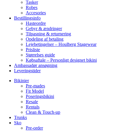
Tasker
Robes
Accesories
Bestillingsinfo
Hasteordre
Gebyr & ændringer
Tilpasning & returnering
Opdeling af betaling
Lejebetingelser – Houlberg Stagewear
Prisliste
Størrelses guide
Købsaftale – Personligt designet bikini
Ambassadør ansøgning
Leveringstider
Bikinier
Pre-mades
Fit Model
Poseringsbikini
Resale
Rentals
Clean & Touch-up
Trunks
Sko
Pre-order