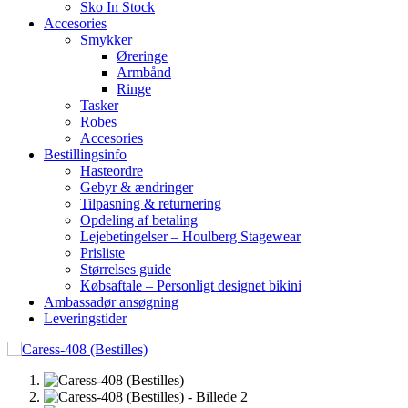
Sko In Stock
Accesories
Smykker
Øreringe
Armbånd
Ringe
Tasker
Robes
Accesories
Bestillingsinfo
Hasteordre
Gebyr & ændringer
Tilpasning & returnering
Opdeling af betaling
Lejebetingelser – Houlberg Stagewear
Prisliste
Størrelses guide
Købsaftale – Personligt designet bikini
Ambassadør ansøgning
Leveringstider