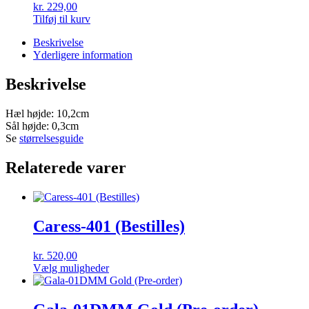
kr.
229,00
Tilføj til kurv
Beskrivelse
Yderligere information
Beskrivelse
Hæl højde: 10,2cm
Sål højde: 0,3cm
Se
størrelsesguide
Relaterede varer
Caress-401 (Bestilles)
kr.
520,00
Dette
Vælg muligheder
vare
har
flere