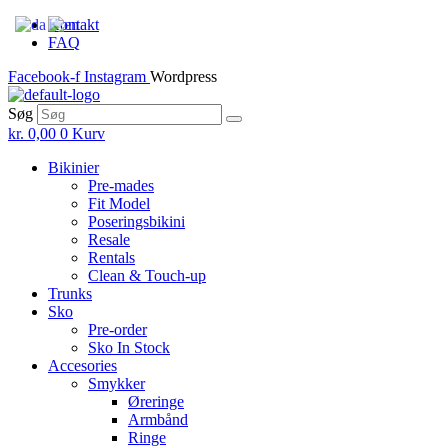
Skip
Kontakt
to
FAQ
the
Facebook-f
Instagram
Wordpress
content
Søg
kr.
0,00
0
Kurv
Bikinier
Pre-mades
Fit Model
Poseringsbikini
Resale
Rentals
Clean & Touch-up
Trunks
Sko
Pre-order
Sko In Stock
Accesories
Smykker
Øreringe
Armbånd
Ringe