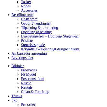
Tasker
Robes
Accesories
Bestillingsinfo
Hasteordre
Gebyr & ændringer
Tilpasning & returnering
Opdeling af betaling
Lejebetingelser – Houlberg Stagewear
Prisliste
Størrelses guide
Købsaftale – Personligt designet bikini
Ambassadør ansøgning
Leveringstider
Bikinier
Pre-mades
Fit Model
Poseringsbikini
Resale
Rentals
Clean & Touch-up
Trunks
Sko
Pre-order