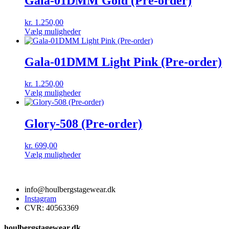
Gala-01DMM Gold (Pre-order)
varianter.
Mulighederne
kr.
1.250,00
kan
Dette
Vælg muligheder
vælges
vare
på
har
varesiden
flere
Gala-01DMM Light Pink (Pre-order)
varianter.
Mulighederne
kr.
1.250,00
kan
Dette
Vælg muligheder
vælges
vare
på
har
varesiden
flere
Glory-508 (Pre-order)
varianter.
Mulighederne
kr.
699,00
kan
Dette
Vælg muligheder
vælges
vare
på
har
varesiden
flere
info@houlbergstagewear.dk
varianter.
Instagram
Mulighederne
CVR: 40563369
kan
vælges
på
houlbergstagewear.dk