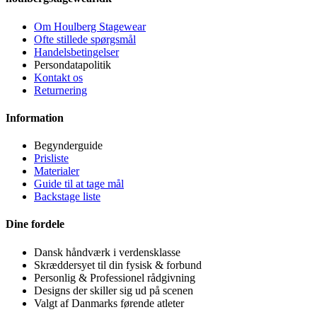
varesiden
Om Houlberg Stagewear
Ofte stillede spørgsmål
Handelsbetingelser
Persondatapolitik
Kontakt os
Returnering
Information
Begynderguide
Prisliste
Materialer
Guide til at tage mål
Backstage liste
Dine fordele
Dansk håndværk i verdensklasse
Skræddersyet til din fysisk & forbund
Personlig & Professionel rådgivning
Designs der skiller sig ud på scenen
Valgt af Danmarks førende atleter