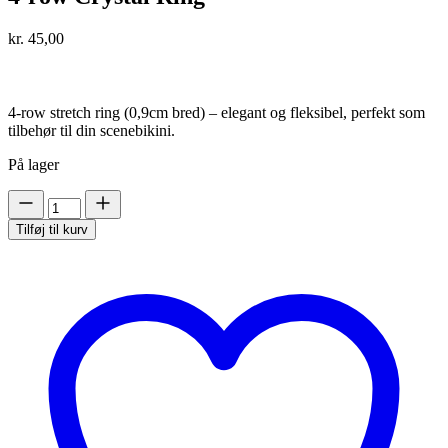
kr.
45,00
4-row stretch ring (0,9cm bred) – elegant og fleksibel, perfekt som
tilbehør til din scenebikini.
På lager
4-
row
Tilføj til kurv
Crystal
Ring
antal