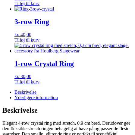
Tilføj til kurv
3-row Ring
kr.
40,00
Tilføj til kurv
1-row Crystal Ring
kr.
30,00
Tilføj til kurv
Beskrivelse
Yderligere information
Beskrivelse
Elegant 4-row crystal ring med stretch, 0,9 cm bred. Derudover gør
den fleksible stretch ringen behagelig at have på og passer de fleste
størrelser. Den smalle, glitrende ring er perfekt til scenebikini,