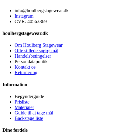
info@houlbergstagewear.dk
Instagram
CVR: 40563369
houlbergstagewear.dk
Om Houlberg Stagewear
Ofte stillede spørgsmål
Handelsbetingelser
Persondatapolitik
Kontakt os
Returnering
Information
Begynderguide
Prisliste
Materialer
Guide til at tage mål
Backstage liste
Dine fordele