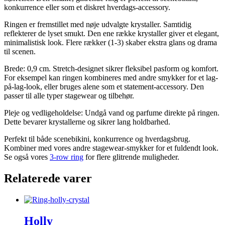
konkurrence eller som et diskret hverdags-accessory.
Ringen er fremstillet med nøje udvalgte krystaller. Samtidig
reflekterer de lyset smukt. Den ene række krystaller giver et elegant,
minimalistisk look. Flere rækker (1‑3) skaber ekstra glans og drama
til scenen.
Brede: 0,9 cm. Stretch-designet sikrer fleksibel pasform og komfort.
For eksempel kan ringen kombineres med andre smykker for et lag-
på-lag-look, eller bruges alene som et statement-accessory. Den
passer til alle typer stagewear og tilbehør.
Pleje og vedligeholdelse: Undgå vand og parfume direkte på ringen.
Dette bevarer krystallerne og sikrer lang holdbarhed.
Perfekt til både scenebikini, konkurrence og hverdagsbrug.
Kombiner med vores andre stagewear-smykker for et fuldendt look.
Se også vores
3-row ring
for flere glitrende muligheder.
Relaterede varer
Holly