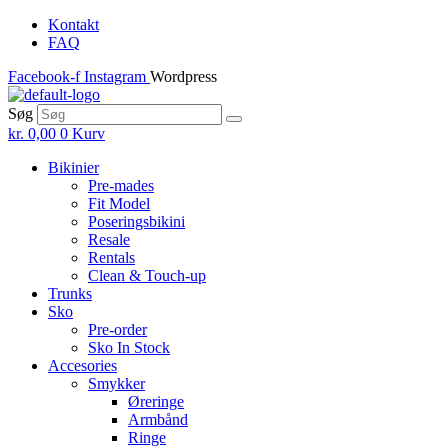
Skip
Kontakt
to
FAQ
the
Facebook-f
Instagram
Wordpress
content
Søg
kr.
0,00
0
Kurv
Bikinier
Pre-mades
Fit Model
Poseringsbikini
Resale
Rentals
Clean & Touch-up
Trunks
Sko
Pre-order
Sko In Stock
Accesories
Smykker
Øreringe
Armbånd
Ringe