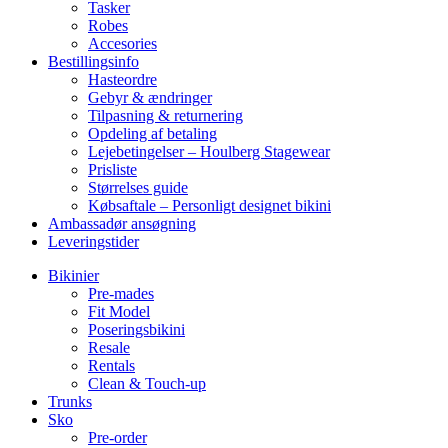
Tasker
Robes
Accesories
Bestillingsinfo
Hasteordre
Gebyr & ændringer
Tilpasning & returnering
Opdeling af betaling
Lejebetingelser – Houlberg Stagewear
Prisliste
Størrelses guide
Købsaftale – Personligt designet bikini
Ambassadør ansøgning
Leveringstider
Bikinier
Pre-mades
Fit Model
Poseringsbikini
Resale
Rentals
Clean & Touch-up
Trunks
Sko
Pre-order