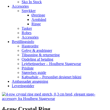
Sko In Stock
Accesories
Smykker
Øreringe
Armbånd
Ringe
Tasker
Robes
Accesories
Bestillingsinfo
Hasteordre
Gebyr & ændringer
Tilpasning & returnering
Opdeling af betaling
Lejebetingelser – Houlberg Stagewear
Prisliste
Størrelses guide
Købsaftale – Personligt designet bikini
Ambassadør ansøgning
Leveringstider
4-row Crystal Ring