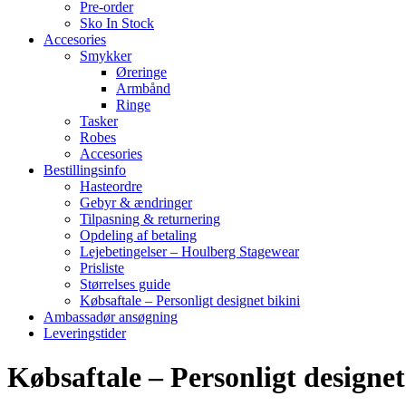
Pre-order
Sko In Stock
Accesories
Smykker
Øreringe
Armbånd
Ringe
Tasker
Robes
Accesories
Bestillingsinfo
Hasteordre
Gebyr & ændringer
Tilpasning & returnering
Opdeling af betaling
Lejebetingelser – Houlberg Stagewear
Prisliste
Størrelses guide
Købsaftale – Personligt designet bikini
Ambassadør ansøgning
Leveringstider
Købsaftale – Personligt designet