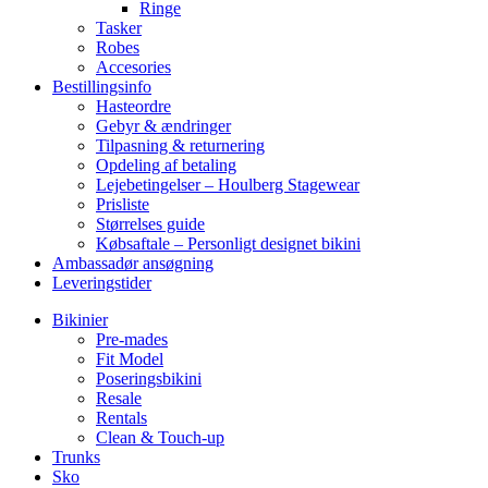
Ringe
Tasker
Robes
Accesories
Bestillingsinfo
Hasteordre
Gebyr & ændringer
Tilpasning & returnering
Opdeling af betaling
Lejebetingelser – Houlberg Stagewear
Prisliste
Størrelses guide
Købsaftale – Personligt designet bikini
Ambassadør ansøgning
Leveringstider
Bikinier
Pre-mades
Fit Model
Poseringsbikini
Resale
Rentals
Clean & Touch-up
Trunks
Sko