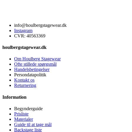
info@houlbergstagewear.dk
Instagram
CVR: 40563369
houlbergstagewear.dk
Om Houlberg Stagewear
Ofte stillede spørgsmål
Handelsbetingelser
Persondatapolitik
Kontakt os
Returnering
Information
Begynderguide
Prisliste
Materialer
Guide til at tage mål
Backstage liste