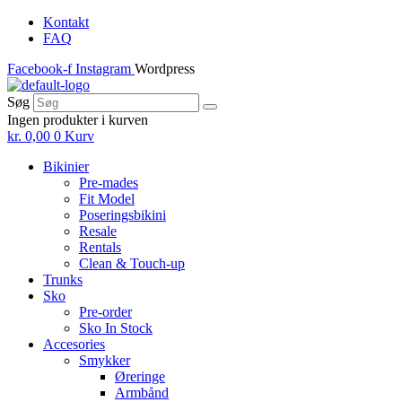
Skip
Kontakt
to
FAQ
the
Facebook-f
Instagram
Wordpress
content
Søg
Ingen produkter i kurven
kr.
0,00
0
Kurv
Bikinier
Pre-mades
Fit Model
Poseringsbikini
Resale
Rentals
Clean & Touch-up
Trunks
Sko
Pre-order
Sko In Stock
Accesories
Smykker
Øreringe
Armbånd