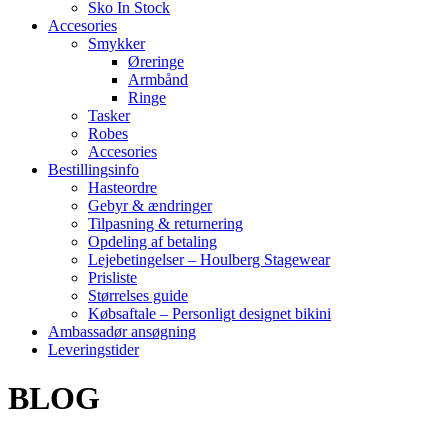
Sko In Stock
Accesories
Smykker
Øreringe
Armbånd
Ringe
Tasker
Robes
Accesories
Bestillingsinfo
Hasteordre
Gebyr & ændringer
Tilpasning & returnering
Opdeling af betaling
Lejebetingelser – Houlberg Stagewear
Prisliste
Størrelses guide
Købsaftale – Personligt designet bikini
Ambassadør ansøgning
Leveringstider
BLOG