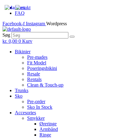
Skip
Kontakt
to
FAQ
the
Facebook-f
Instagram
Wordpress
content
Søg
kr.
0,00
0
Kurv
Bikinier
Pre-mades
Fit Model
Poseringsbikini
Resale
Rentals
Clean & Touch-up
Trunks
Sko
Pre-order
Sko In Stock
Accesories
Smykker
Øreringe
Armbånd
Ringe