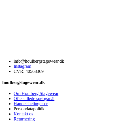
info@houlbergstagewear.dk
Instagram
CVR: 40563369
houlbergstagewear.dk
Om Houlberg Stagewear
Ofte stillede spørgsmål
Handelsbetingelser
Persondatapolitik
Kontakt os
Returnering