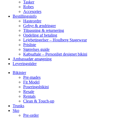
Tasker
Robes
Accesories
Bestillingsinfo
Hasteordre
Gebyr & ændringer
Tilpasning & returnering
Opdeling af betaling
Lejebetingelser – Houlberg Stagewear
Prisliste
Størrelses guide
Købsaftale – Personligt designet bikini
Ambassadør ansøgning
Leveringstider
Bikinier
Pre-mades
Fit Model
Poseringsbikini
Resale
Rentals
Clean & Touch-up
Trunks
Sko
Pre-order