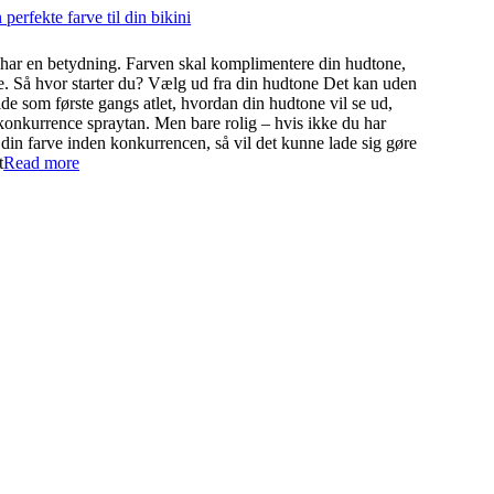
erfekte farve til din bikini
 har en betydning. Farven skal komplimentere din hudtone,
e. Så hvor starter du? Vælg ud fra din hudtone Det kan uden
ide som første gangs atlet, hvordan din hudtone vil se ud,
n konkurrence spraytan. Men bare rolig – hvis ikke du har
 din farve inden konkurrencen, så vil det kunne lade sig gøre
t
Read more