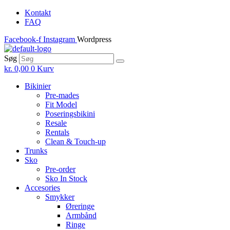
Skip
Kontakt
to
FAQ
the
Facebook-f
Instagram
Wordpress
content
Søg
kr.
0,00
0
Kurv
Bikinier
Pre-mades
Fit Model
Poseringsbikini
Resale
Rentals
Clean & Touch-up
Trunks
Sko
Pre-order
Sko In Stock
Accesories
Smykker
Øreringe
Armbånd
Ringe