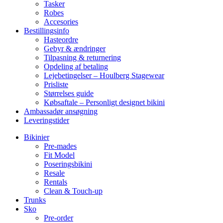
Tasker
Robes
Accesories
Bestillingsinfo
Hasteordre
Gebyr & ændringer
Tilpasning & returnering
Opdeling af betaling
Lejebetingelser – Houlberg Stagewear
Prisliste
Størrelses guide
Købsaftale – Personligt designet bikini
Ambassadør ansøgning
Leveringstider
Bikinier
Pre-mades
Fit Model
Poseringsbikini
Resale
Rentals
Clean & Touch-up
Trunks
Sko
Pre-order