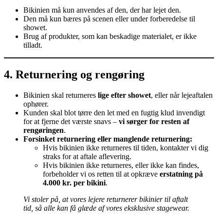
Bikinien må kun anvendes af den, der har lejet den.
Den må kun bæres på scenen eller under forberedelse til
showet.
Brug af produkter, som kan beskadige materialet, er ikke
tilladt.
4. Returnering og rengøring
Bikinien skal returneres
lige efter showet
, eller når lejeaftalen
ophører.
Kunden skal blot tørre den let med en fugtig klud invendigt
for at fjerne det værste snavs –
vi sørger for resten af
rengøringen
.
Forsinket returnering eller manglende returnering:
Hvis bikinien ikke returneres til tiden, kontakter vi dig
straks for at aftale aflevering.
Hvis bikinien ikke returneres, eller ikke kan findes,
forbeholder vi os retten til at opkræve
erstatning på
4.000 kr. per bikini
.
Vi stoler på, at vores lejere returnerer bikinier til aftalt
tid, så alle kan få glæde af vores eksklusive stagewear.