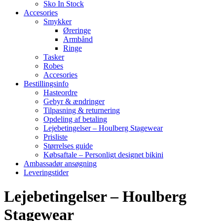
Sko In Stock
Accesories
Smykker
Øreringe
Armbånd
Ringe
Tasker
Robes
Accesories
Bestillingsinfo
Hasteordre
Gebyr & ændringer
Tilpasning & returnering
Opdeling af betaling
Lejebetingelser – Houlberg Stagewear
Prisliste
Størrelses guide
Købsaftale – Personligt designet bikini
Ambassadør ansøgning
Leveringstider
Lejebetingelser – Houlberg
Stagewear